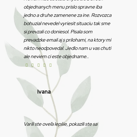
objednanych menu prislo spravne iba
jedno a druhe zamenene za ine. Rozvozca
bohuzial nevedel vyriesit situaciu tak sme
si prevzali co doniesol. Pisala som
prevadzke email aj s prilohami, na ktory mi
nikto neodpovedal. Jedlo nam u vas chuti
ale neviem ci este objedname..
Ivana
Varili ste oveľa lepšie, pokazili ste sa