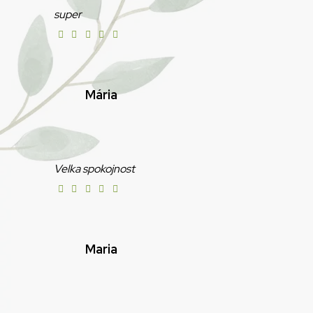
super
Mária
Velka spokojnost
Maria