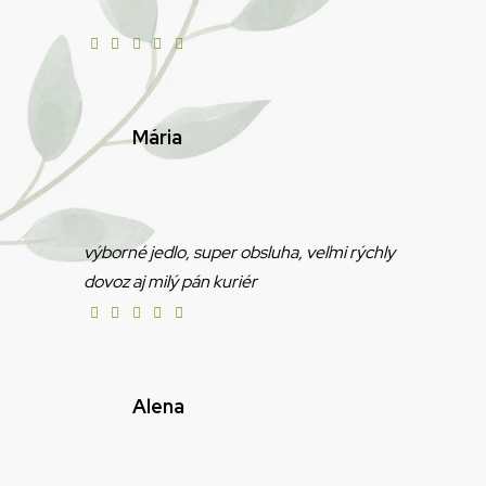
Mária
výborné jedlo, super obsluha, veľmi rýchly
dovoz aj milý pán kuriér
Alena