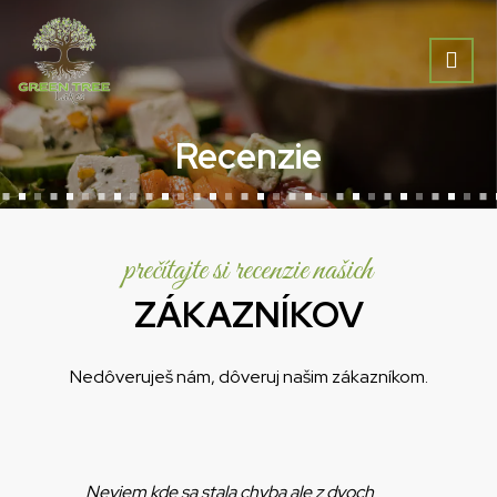
Recenzie
prečítajte si recenzie našich
ZÁKAZNÍKOV
Nedôveruješ nám, dôveruj našim zákazníkom.
Neviem kde sa stala chyba ale z dvoch