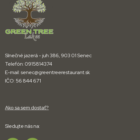
Slnečné jazerá - juh 386, 903 01 Senec
Telefón:
0915814374
E-mail:
senec@greentreerestaurant.sk
IČO:
56 844 671
Ako sa sem dostať?
Sledujte nás na: