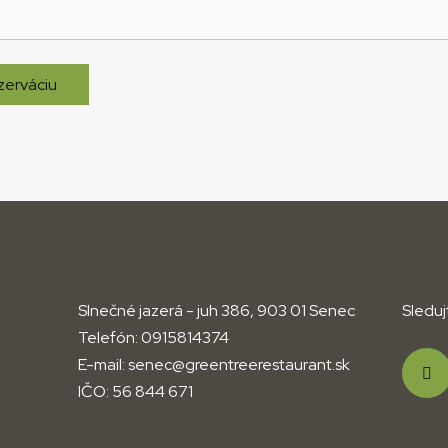
ezerváciu
Slnečné jazerá - juh 386, 903 01 Senec
Sleduj
Telefón:
0915814374
E-mail:
senec@greentreerestaurant.sk
IČO:
56 844 671