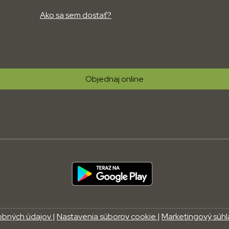
Ako sa sem dostať?
Objednaj online
obných údajov
|
Nastavenia súborov cookie
|
Marketingový súh